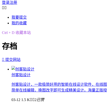
登录
注册


我要提交
我的收藏
Ctrl + D 收藏本站
存档

提交网站
创客贴设计
创客贴设计，一款极简好用的智能在线设计软件，在线图
简单在线编辑，换图改字即可生成精美设计。海量正版授权资
03-12
1.5 K


2
已赞