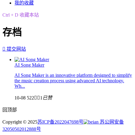
我的收藏
Ctrl + D 收藏本站
存档

提交网站
AI Song Maker
AI Song Maker is an innovative platform designed to simplify
the music creation process using advanced AI technology.
Wh...
10-08
522


1
已赞
回顶部
Copyright © 2025
苏ICP备2022047698号
苏公网安备
32050502012888号