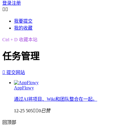
登录
注册


我要提交
我的收藏
Ctrl + D 收藏本站
任务管理

提交网站
AppFlowy
通过AI将项目、Wiki和团队整合在一起。
12-25
505


0
已赞
回顶部