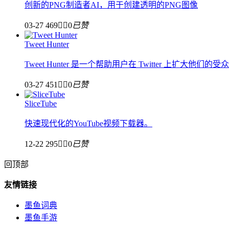
创新的PNG制造者AI，用于创建透明的PNG图像
03-27
469


0
已赞
Tweet Hunter
Tweet Hunter 是一个帮助用户在 Twitter 上扩大
03-27
451


0
已赞
SliceTube
快速现代化的YouTube视频下载器。
12-22
295


0
已赞
回顶部
友情链接
墨鱼词典
墨鱼手游