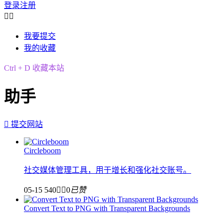
登录
注册


我要提交
我的收藏
Ctrl + D 收藏本站
助手

提交网站
Circleboom
社交媒体管理工具，用于增长和强化社交账号。
05-15
540


0
已赞
Convert Text to PNG with Transparent Backgrounds