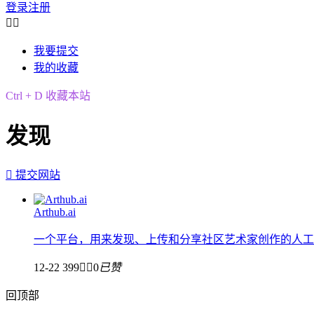
登录
注册


我要提交
我的收藏
Ctrl + D 收藏本站
发现

提交网站
Arthub.ai
一个平台，用来发现、上传和分享社区艺术家创作的人工
12-22
399


0
已赞
回顶部