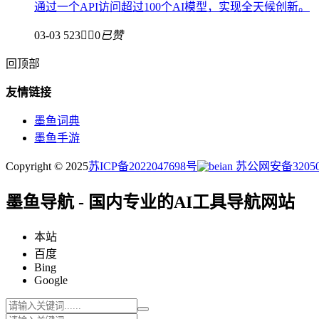
通过一个API访问超过100个AI模型，实现全天候创新。
03-03
523


0
已赞
回顶部
友情链接
墨鱼词典
墨鱼手游
Copyright © 2025
苏ICP备2022047698号
苏公网安备320505
墨鱼导航 - 国内专业的AI工具导航网站
本站
百度
Bing
Google