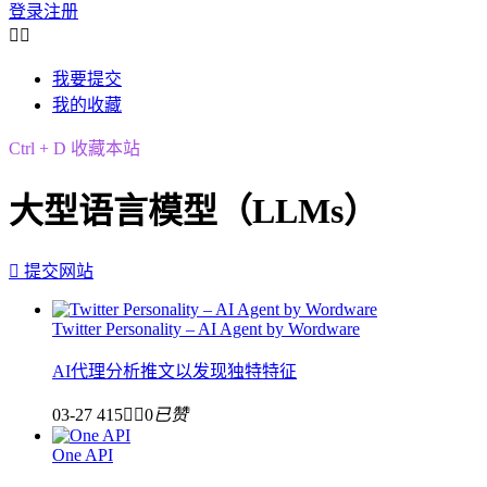
登录
注册


我要提交
我的收藏
Ctrl + D 收藏本站
大型语言模型（LLMs）

提交网站
Twitter Personality – AI Agent by Wordware
AI代理分析推文以发现独特特征
03-27
415


0
已赞
One API