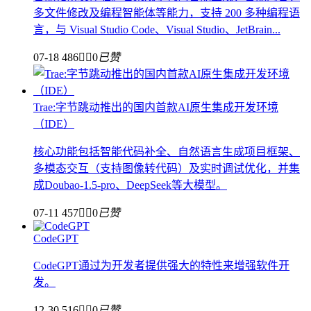
多文件修改及编程智能体等能力，支持 200 多种编程语
言，与 Visual Studio Code、Visual Studio、JetBrain...
07-18
486


0
已赞
Trae:字节跳动推出的国内首款AI原生集成开发环境
（IDE）
核心功能包括智能代码补全、自然语言生成项目框架、
多模态交互（支持图像转代码）及实时调试优化，并集
成Doubao-1.5-pro、DeepSeek等大模型。
07-11
457


0
已赞
CodeGPT
CodeGPT通过为开发者提供强大的特性来增强软件开
发。
12-30
516


0
已赞