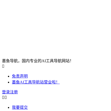
墨鱼导航，国内专业的AI工具导航网站！

免责声明
墨鱼AI工具导航站营业啦！
登录
注册


我要提交