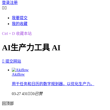
登录
注册


我要提交
我的收藏
Ctrl + D 收藏本站
AI生产力工具 AI

提交网站
Akiflow
用于任务和日历的数字规划器，以优化生产力。
03-27
431


0
已赞
回顶部