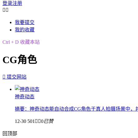
登录
注册


我要提交
我的收藏
Ctrl + D 收藏本站
CG角色

提交网站
神奇动态
摘要：神奇动态能自动合成CG角色于真人拍摄场景中，
12-30
501


0
已赞
回顶部