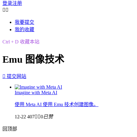
登录
注册


我要提交
我的收藏
Ctrl + D 收藏本站
Emu 图像技术

提交网站
Imagine with Meta AI
使用 Meta AI 使用 Emu 技术创建图像。
12-22
407


0
已赞
回顶部