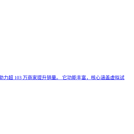
7%，已助力超 103 万商家提升销量。 它功能丰富，核心涵盖虚拟试