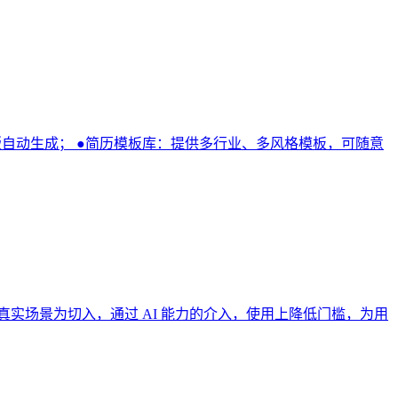
排版自动生成； ●简历模板库：提供多行业、多风格模板，可随意
户真实场景为切入，通过 AI 能力的介入，使用上降低门槛，为用