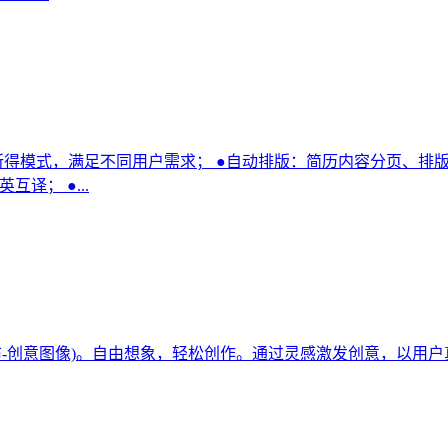
见即所得模式，满足不同用户需求； ●自动排版：简历内容分页、
译； ●...
意画布-创意图像)。自由想象，轻松创作。通过灵感激发创意，以用