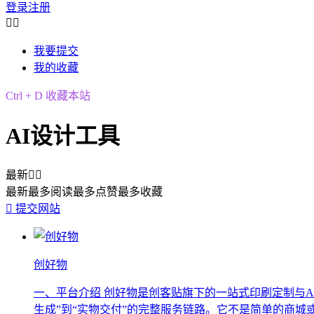
登录
注册


我要提交
我的收藏
Ctrl + D 收藏本站
AI设计工具
最新


最新
最多阅读
最多点赞
最多收藏

提交网站
创好物
一、平台介绍 创好物是创客贴旗下的一站式印刷定制与AI造
生成”到“实物交付”的完整服务链路。它不是简单的商城或设