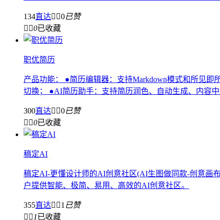
134
直达


0
已赞


0
已收藏
职优简历
产品功能： ●简历编辑器：支持Markdown模式和所
切换； ●AI简历助手：支持简历润色、自动生成、内容中英互
300
直达


0
已赞


0
已收藏
稿定AI
稿定AI-更懂设计师的AI创意社区(AI生图做同款-创
户提供智能、极简、易用、高效的AI创意社区。
355
直达


1
已赞


1
已收藏