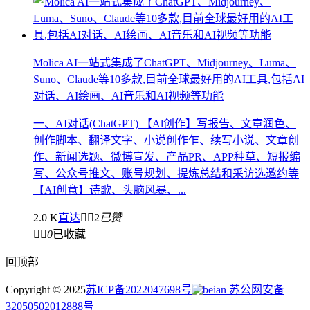
Molica AI一站式集成了ChatGPT、Midjourney、Luma、
Suno、Claude等10多款,目前全球最好用的AI工具,包括AI
对话、AI绘画、AI音乐和AI视频等功能
一、AI对话(ChatGPT) 【Al创作】写报告、文章润色、
创作脚本、翻译文字、小说创作乍、续写小说、文章创
作、新闻选题、微博宣发、产品PR、APP种草、短报编
写、公众号推文、账号规划、提炼总结和采访选邀约等
【AI创意】诗歌、头脑风暴、...
2.0 K
直达


2
已赞


0
已收藏
回顶部
Copyright © 2025
苏ICP备2022047698号
苏公网安备
32050502012888号