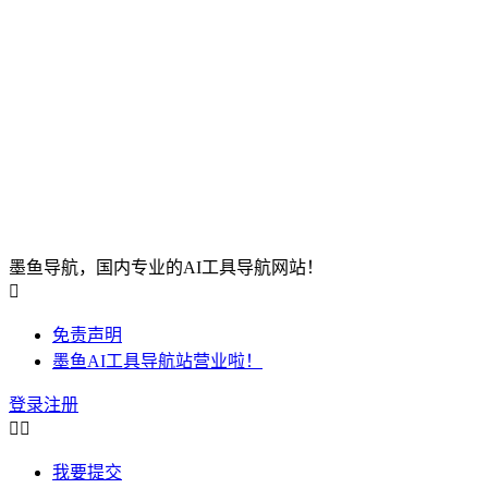
墨鱼导航，国内专业的AI工具导航网站！

免责声明
墨鱼AI工具导航站营业啦！
登录
注册


我要提交