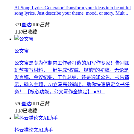
AI Song Lyrics Generator Transform your ideas into beautiful
song lyrics. Just describe your theme, mood, or story. Mult...
371
直达


0
已赞


0
已收藏
公文宝
公文宝是专为体制内工作者打造的AI写作专家！告别加
班熬夜写材料，一键生成“权威、规范”的初稿。无论是
发言稿、会议纪要、工作总结，还是通知公告、报告请
示，输入主题，AI立马高效输出，助你快速搞定文书任
务！ 【核心功能，公文写作全搞定】 ●AI...
570
直达


1
已赞


0
已收藏
抖云猫论文AI助手