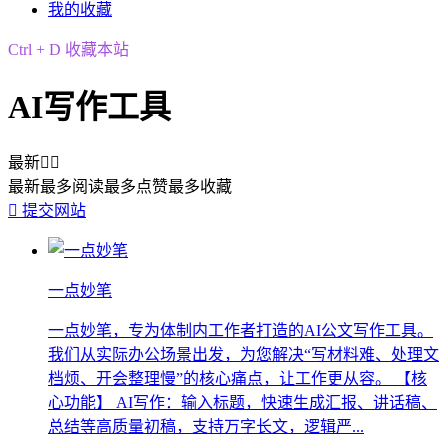
我的收藏
Ctrl + D 收藏本站
AI写作工具
最新


最新
最多阅读
最多点赞
最多收藏

提交网站
一点妙笔
一点妙笔，专为体制内工作者打造的AI公文写作工具。
我们从实际办公场景出发，为您解决“写材料难、处理文
档烦、开会整理慢”的核心痛点，让工作更从容。 【核
心功能】 AI写作：输入标题，快速生成汇报、讲话稿、
总结等高质量初稿，支持万字长文，逻辑严...