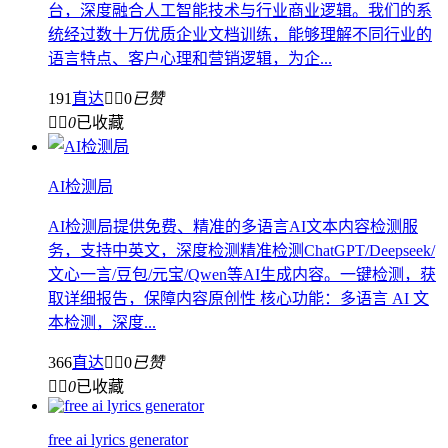
台，深度融合人工智能技术与行业商业逻辑。我们的系
统经过数十万优质企业文档训练，能够理解不同行业的
语言特点、客户心理和营销逻辑，为企...
191
直达


0
已赞


0
已收藏
AI检测局
AI检测局提供免费、精准的多语言AI文本内容检测服
务，支持中英文，深度检测精准检测ChatGPT/Deepseek/
文心一言/豆包/元宝/Qwen等AI生成内容。一键检测，获
取详细报告，保障内容原创性 核心功能：多语言 AI 文
本检测，深度...
366
直达


0
已赞


0
已收藏
free ai lyrics generator