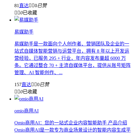
81
直达


0
已赞


0
已收藏
易媒助手
易媒助手是一款面向个人创作者、营销团队及企业的一
站式自媒体智能营销与运营平台，拥有 8 年以上开发运
营经验，已服务 295 + 行业，年内容发布量超 6000 万
条。它通过整合 70 + 主流自媒体平台，提供从账号矩阵
管理、AI 智能创作、...
157
直达


0
已赞


0
已收藏
omio商用AI
Omio商用AI：您的一站式企业内容智能助手 产品介绍
Omio商用AI是一款专为商业场景设计的智能内容生成平