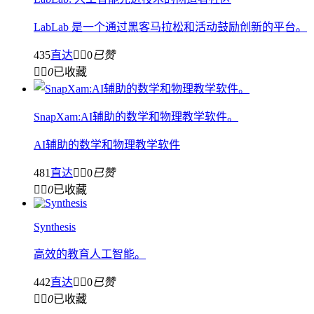
LabLab 是一个通过黑客马拉松和活动鼓励创新的平台。
435
直达


0
已赞


0
已收藏
SnapXam:AI辅助的数学和物理教学软件。
AI辅助的数学和物理教学软件
481
直达


0
已赞


0
已收藏
Synthesis
高效的教育人工智能。
442
直达


0
已赞


0
已收藏