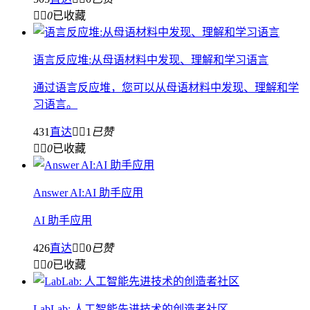


0
已收藏
语言反应堆:从母语材料中发现、理解和学习语言
通过语言反应堆，您可以从母语材料中发现、理解和学
习语言。
431
直达


1
已赞


0
已收藏
Answer AI:AI 助手应用
AI 助手应用
426
直达


0
已赞


0
已收藏
LabLab: 人工智能先进技术的创造者社区