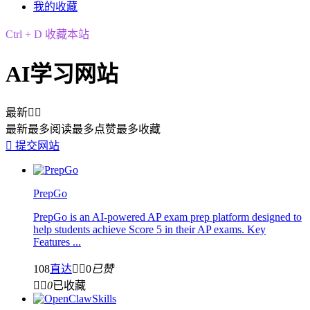
我的收藏
Ctrl + D 收藏本站
AI学习网站
最新


最新
最多阅读
最多点赞
最多收藏

提交网站
PrepGo
PrepGo is an AI-powered AP exam prep platform designed to
help students achieve Score 5 in their AP exams. Key
Features ...
108
直达


0
已赞


0
已收藏