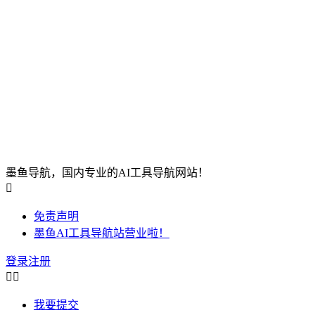
墨鱼导航，国内专业的AI工具导航网站！

免责声明
墨鱼AI工具导航站营业啦！
登录
注册


我要提交