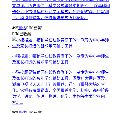
言单词、历史事件、科学公式等各类知识点。 除基础闪
卡外，还提供多种互动学习模式，如匹配游戏、拼写测
试、模拟测验等，通过趣味形式强化记忆...
495
直达


0
已赞


0
已收藏
小猿搜题：猿辅导在线教育旗下的一款专为中小学师生
及家长打造的智能学习辅助工具
小猿搜题是猿辅导在线教育旗下的一款专为中小学师生
及家长打造的智能学习辅助工具，深受广大用户喜爱。
湖南卫视《天天向上》曾推荐，还与《最强大脑》合
作。它拥有海量题库，全面覆盖小学、初中、高中阶段
数学、语文、英语、物理、化学、生物等主要学科内
容。...
505
直达


0
已赞