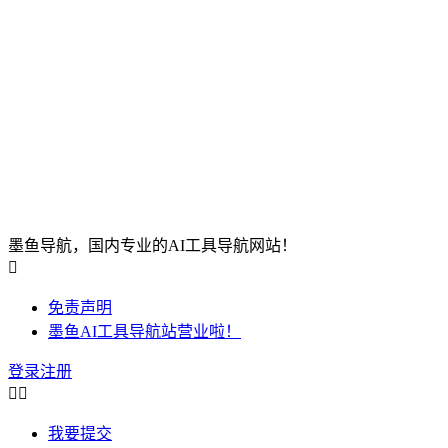
墨鱼导航，国内专业的AI工具导航网站！

免责声明
墨鱼AI工具导航站营业啦！
登录
注册


我要提交