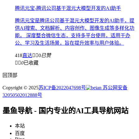
腾讯元宝-腾讯公司基于混元大模型开发的AI助手
腾讯元宝是腾讯公司基于混元大模型开发的AI助手，提
供AI搜索、文档解析、内容创作、图像生成等多样化功
能。 深度整合微信生态，支持多平台使用，适用于办
公、学习及生活场景，旨在提升效率与用户体验。
418
直达


0
已赞


0
已收藏
回顶部
Copyright © 2025
苏ICP备2022047698号
苏公网安备
32050502012888号
墨鱼导航 - 国内专业的AI工具导航网站
本站
百度