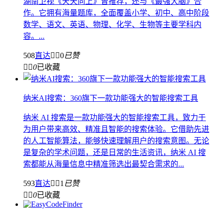
湖南卫视《天天向上》曾推荐，还与《最强大脑》合
作。它拥有海量题库，全面覆盖小学、初中、高中阶段
数学、语文、英语、物理、化学、生物等主要学科内
容。...
508
直达


0
已赞


0
已收藏
纳米AI搜索：360旗下一款功能强大的智能搜索工具
纳米 AI 搜索是一款功能强大的智能搜索工具，致力于
为用户带来高效、精准且智能的搜索体验。它借助先进
的人工智能算法，能够快速理解用户的搜索意图。无论
是复杂的学术问题，还是日常的生活资讯，纳米 AI 搜
索都能从海量信息中精准筛选出最契合需求的...
593
直达


1
已赞


0
已收藏