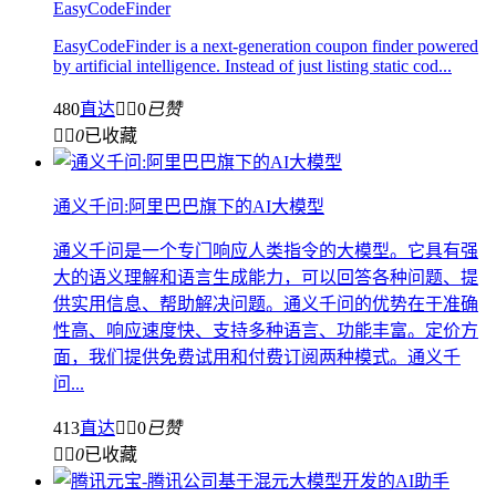
EasyCodeFinder
EasyCodeFinder is a next-generation coupon finder powered
by artificial intelligence. Instead of just listing static cod...
480
直达


0
已赞


0
已收藏
通义千问:阿里巴巴旗下的AI大模型
通义千问是一个专门响应人类指令的大模型。它具有强
大的语义理解和语言生成能力，可以回答各种问题、提
供实用信息、帮助解决问题。通义千问的优势在于准确
性高、响应速度快、支持多种语言、功能丰富。定价方
面，我们提供免费试用和付费订阅两种模式。通义千
问...
413
直达


0
已赞


0
已收藏