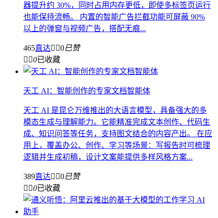
器提升约 30%，同时占用内存更低，即使多标签页运行
也能保持流畅。 内置的智能广告拦截功能可屏蔽 90%
以上的弹窗与视频广告，搭配无痕...
465
直达


0
已赞


0
已收藏
天工 AI：智能创作的专家文档智能体
天工 AI 是昆仑万维推出的大语言模型，具备强大的多
模态生成与理解能力。它能精准完成文本创作、代码生
成、知识问答等任务，支持图文结合的内容产出。 在应
用上，覆盖办公、创作、学习等场景：写报告时可梳理
逻辑并生成初稿，设计文案能提供多样风格方案...
389
直达


0
已赞


0
已收藏