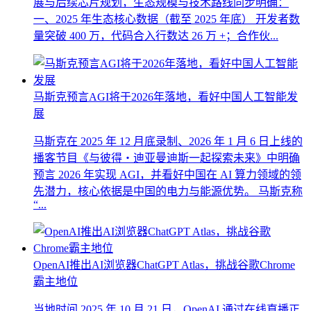
展与后续芯片规划，生态规模与技术路线同步明确：
一、2025 年生态核心数据（截至 2025 年底） 开发者数
量突破 400 万，代码合入行数达 26 万 +；合作伙...
马斯克预言AGI将于2026年落地，看好中国人工智能发
展
马斯克在 2025 年 12 月底录制、2026 年 1 月 6 日上线的
播客节目《与彼得・迪亚曼迪斯一起探索未来》中明确
预言 2026 年实现 AGI，并看好中国在 AI 算力领域的领
先潜力，核心依据是中国的电力与能源优势。 马斯克称
“...
OpenAI推出AI浏览器ChatGPT Atlas，挑战谷歌Chrome
霸主地位
当地时间 2025 年 10 月 21 日，OpenAI 通过在线直播正