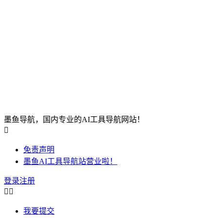
墨鱼导航，国内专业的AI工具导航网站！

免责声明
墨鱼AI工具导航站营业啦！
登录
注册


我要提交