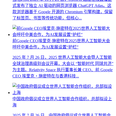
式发布了独立 AI 驱动的网页浏览器 ChatGPT Atlas。这
款浏览器基于 Google 开源的 Chromium 引擎构建，保留
了标签页、书签等传统功能，但核心...
前Google CEO埃里克·施密特在2025世界人工智能大会
呼吁中美合作，为AI发展设置“护栏”
2025 年 7 月 26 日，2025 世界人工智能大会暨人工智能
全球治理高级别会议开幕，大会以 “智能时代 同球共济”
为主题。Relativity Space 执行董事长兼 CEO、前 Google
CEO 埃里克・施密特在与香港科技...
中国政府倡议成立世界人工智能合作组织，总部拟设上
海
2025 年 7 月 26 日，中国政府倡议成立世界人工智能合