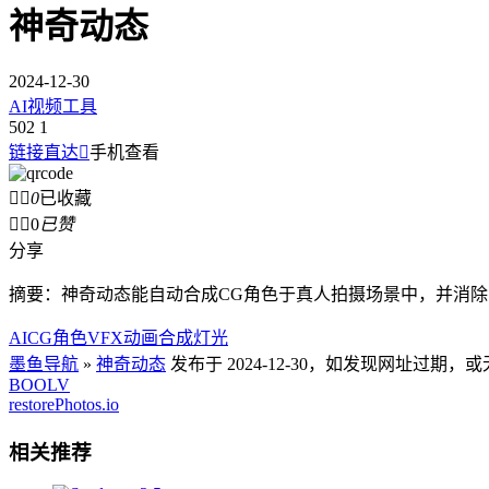
神奇动态
2024-12-30
AI视频工具
502
1
链接直达

手机查看


0
已收藏


0
已赞
分享
摘要：神奇动态能自动合成CG角色于真人拍摄场景中，并消
AI
CG角色
VFX
动画
合成
灯光
墨鱼导航
»
神奇动态
发布于 2024-12-30，如发现网址过期
BOOLV
restorePhotos.io
相关推荐