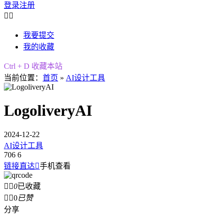
登录
注册


我要提交
我的收藏
Ctrl + D 收藏本站
当前位置：
首页
»
AI设计工具
LogoliveryAI
2024-12-22
AI设计工具
706
6
链接直达

手机查看


0
已收藏


0
已赞
分享