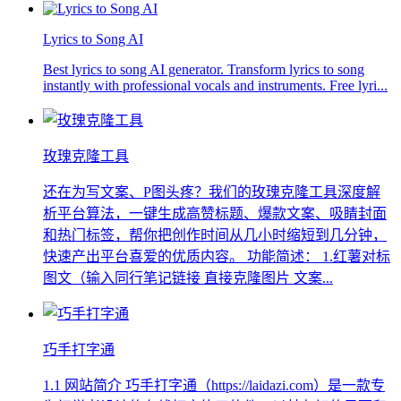
Lyrics to Song AI
Best lyrics to song AI generator. Transform lyrics to song
instantly with professional vocals and instruments. Free lyri...
玫瑰克隆工具
还在为写文案、P图头疼？我们的玫瑰克隆工具深度解
析平台算法，一键生成高赞标题、爆款文案、吸睛封面
和热门标签，帮你把创作时间从几小时缩短到几分钟，
快速产出平台喜爱的优质内容。 功能简述： 1.红薯对标
图文（输入同行笔记链接 直接克隆图片 文案...
巧手打字通
1.1 网站简介 巧手打字通（https://laidazi.com）是一款专