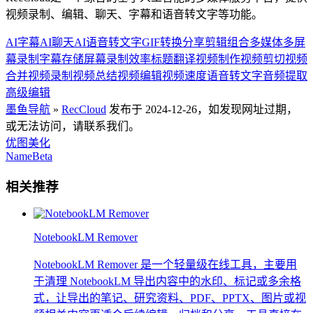
视频录制、编辑、聊天、字幕和语音转文字等功能。
AI字幕
AI聊天
AI语音转文字
GIF转换
分享
剪辑组合
多媒体
多屏
幕录制
字幕
存储
屏幕录制
效率
标题
翻译
视频制作
视频剪切
视频
合并
视频录制
视频总结
视频编辑
视频速度
语音转文字
音频提取
高级编辑
墨鱼导航
»
RecCloud
发布于 2024-12-26，如发现网址过期，
或无法访问，请联系我们。
优图美化
NameBeta
相关推荐
NotebookLM Remover
NotebookLM Remover 是一个轻量级在线工具，主要用
于清理 NotebookLM 导出内容中的水印、标记或多余格
式，让导出的笔记、研究资料、PDF、PPTX、图片或视