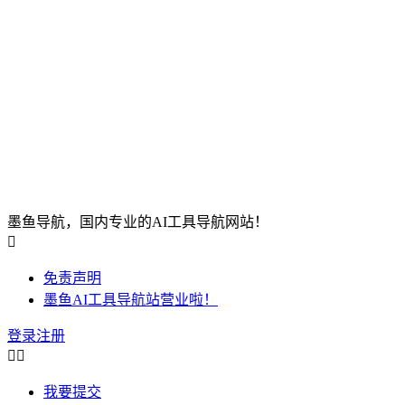
墨鱼导航，国内专业的AI工具导航网站！

免责声明
墨鱼AI工具导航站营业啦！
登录
注册


我要提交