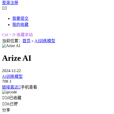
登录
注册


我要提交
我的收藏
Ctrl + D 收藏本站
当前位置：
首页
»
AI训练模型
Arize AI
2024-12-22
AI训练模型
708
3
链接直达

手机查看


0
已收藏


0
已赞
分享