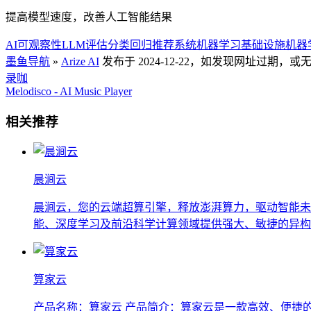
提高模型速度，改善人工智能结果
AI可观察性
LLM评估
分类
回归
推荐系统
机器学习基础设施
机器
墨鱼导航
»
Arize AI
发布于 2024-12-22，如发现网址过期
录咖
Melodisco - AI Music Player
相关推荐
晨涧云
晨涧云，您的云端超算引擎，释放澎湃算力，驱动智能未来 官网
能、深度学习及前沿科学计算领域提供强大、敏捷的异构..
算家云
产品名称：算家云 产品简介：算家云是一款高效、便捷