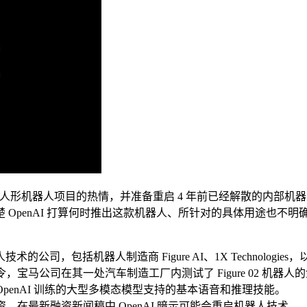
工重新燃起了研发人形机器人项目的热情，并准备重启 4 年前已经解散
OpenAI 打算何时推出这款机器人、所针对的具体用途也不明
机器人制造商 Figure AI、1X Technologies，以及通用模型开发
命令，宝马公司在其一处汽车制造工厂内测试了 Figure 02 机器
示了由 OpenAI 训练的大型多模态模型支持的基本语音和推理技能。
.25 亿美元融资，在最新融资新闻稿中 OpenAI 暗示可能会重启机器人技术。