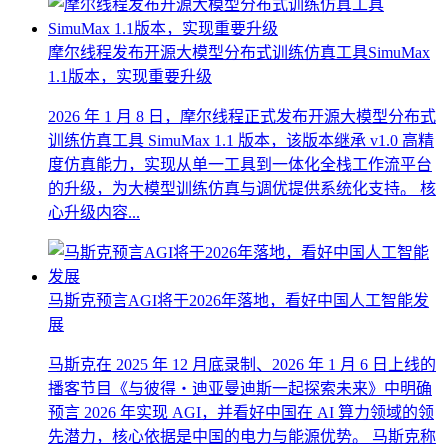
摩尔线程发布开源大模型分布式训练仿真工具SimuMax
1.1版本，实现重要升级
2026 年 1 月 8 日，摩尔线程正式发布开源大模型分布式
训练仿真工具 SimuMax 1.1 版本，该版本继承 v1.0 高精
度仿真能力，实现从单一工具到一体化全栈工作流平台
的升级，为大模型训练仿真与调优提供系统化支持。 核
心升级内容...
马斯克预言AGI将于2026年落地，看好中国人工智能发
展
马斯克在 2025 年 12 月底录制、2026 年 1 月 6 日上线的
播客节目《与彼得・迪亚曼迪斯一起探索未来》中明确
预言 2026 年实现 AGI，并看好中国在 AI 算力领域的领
先潜力，核心依据是中国的电力与能源优势。 马斯克称