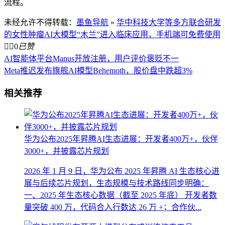
流程。
未经允许不得转载：
墨鱼导航
»
华中科技大学等多方联合研发
的女性肿瘤AI大模型“木兰”进入临床应用，手机端可免费使用


0
已赞
AI智能体平台Manus开放注册，用户评价褒贬不一
Meta推迟发布旗舰AI模型Behemoth，股价盘中跌超3%
相关推荐
华为公布2025年昇腾AI生态进展：开发者400万+，伙伴
3000+，并披露芯片规划
2026 年 1 月 9 日，华为公布 2025 年昇腾 AI 生态核心进
展与后续芯片规划，生态规模与技术路线同步明确：
一、2025 年生态核心数据（截至 2025 年底） 开发者数
量突破 400 万，代码合入行数达 26 万 +；合作伙...