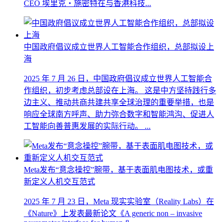
CEO 埃里克・施密特在与香港科技...
中国政府倡议成立世界人工智能合作组织，总部拟设上
海
2025 年 7 月 26 日，中国政府倡议成立世界人工智能合
作组织，初步考虑总部设在上海。 这是中方坚持践行多
边主义、推动共商共建共享全球治理的重要举措，也是
响应全球南方呼声、助力弥合数字和智能鸿沟、促进人
工智能向善普惠发展的实际行动。 ...
Meta发布“意念操控”腕带，基于表面肌电图技术，或重
新定义人机交互范式
2025 年 7 月 23 日，Meta 现实实验室（Reality Labs）在
《Nature》上发表最新论文《A generic non – invasive