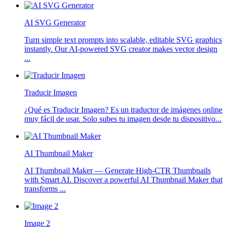
AI SVG Generator
Turn simple text prompts into scalable, editable SVG graphics
instantly. Our AI-powered SVG creator makes vector design
...
Traducir Imagen
¿Qué es Traducir Imagen? Es un traductor de imágenes online
muy fácil de usar. Solo subes tu imagen desde tu dispositivo...
AI Thumbnail Maker
AI Thumbnail Maker — Generate High-CTR Thumbnails
with Smart AI. Discover a powerful AI Thumbnail Maker that
transforms ...
Image 2