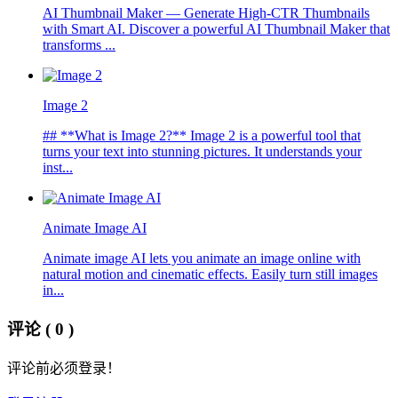
AI Thumbnail Maker — Generate High-CTR Thumbnails
with Smart AI. Discover a powerful AI Thumbnail Maker that
transforms ...
Image 2
## **What is Image 2?** Image 2 is a powerful tool that
turns your text into stunning pictures. It understands your
inst...
Animate Image AI
Animate image AI lets you animate an image online with
natural motion and cinematic effects. Easily turn still images
in...
评论
( 0 )
评论前必须登录！