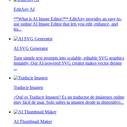
EditAny AI
**What is AI Image Editor?** EditAny provides an easy-to-
use online AI Image Editor that lets you edit, enhance, and
tra...
AI SVG Generator
Turn simple text prompts into scalable, editable SVG graphics
instantly. Our AI-powered SVG creator makes vector design
...
Traducir Imagen
¿Qué es Traducir Imagen? Es un traductor de imágenes online
muy fácil de usar. Solo subes tu imagen desde tu dispositivo...
AI Thumbnail Maker