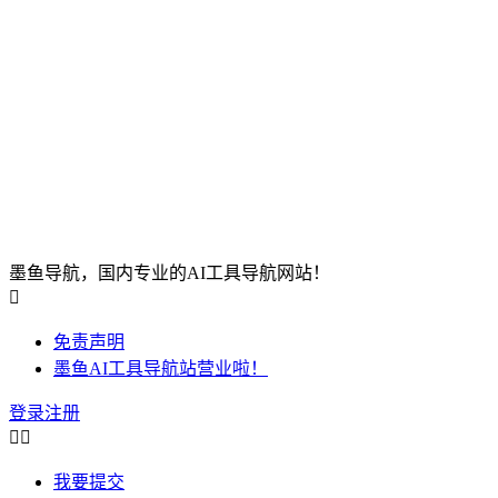
墨鱼导航，国内专业的AI工具导航网站！

免责声明
墨鱼AI工具导航站营业啦！
登录
注册


我要提交