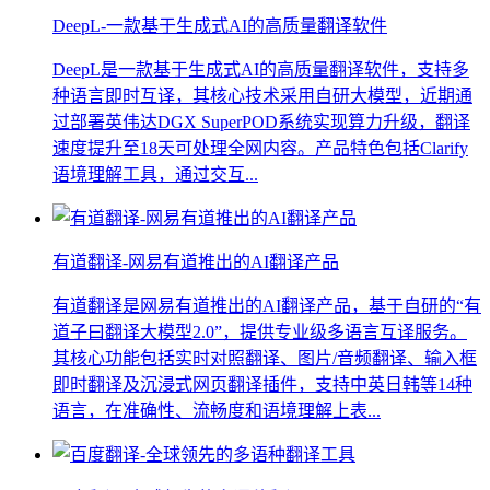
DeepL-一款基于生成式AI的高质量翻译软件
DeepL是一款基于生成式AI的高质量翻译软件，支持多
种语言即时互译，其核心技术采用自研大模型，近期通
过部署英伟达DGX SuperPOD系统实现算力升级，翻译
速度提升至18天可处理全网内容。产品特色包括Clarify
语境理解工具，通过交互...
有道翻译-网易有道推出的AI翻译产品
有道翻译是网易有道推出的AI翻译产品，基于自研的“有
道子曰翻译大模型2.0”，提供专业级多语言互译服务。
其核心功能包括实时对照翻译、图片/音频翻译、输入框
即时翻译及沉浸式网页翻译插件，支持中英日韩等14种
语言，在准确性、流畅度和语境理解上表...