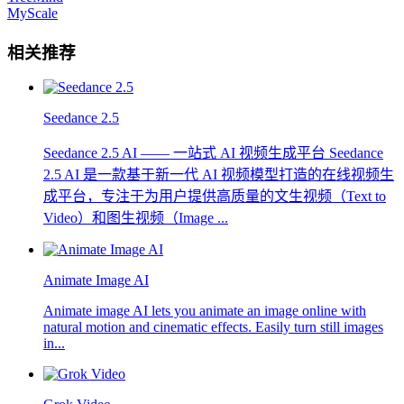
MyScale
相关推荐
Seedance 2.5
Seedance 2.5 AI —— 一站式 AI 视频生成平台 Seedance
2.5 AI 是一款基于新一代 AI 视频模型打造的在线视频生
成平台，专注于为用户提供高质量的文生视频（Text to
Video）和图生视频（Image ...
Animate Image AI
Animate image AI lets you animate an image online with
natural motion and cinematic effects. Easily turn still images
in...