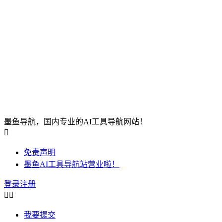
墨鱼导航，国内专业的AI工具导航网站！

免责声明
墨鱼AI工具导航站营业啦！
登录
注册


我要提交