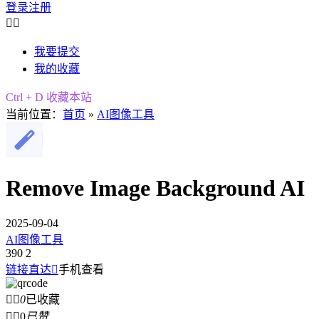
登录
注册


我要提交
我的收藏
Ctrl + D 收藏本站
当前位置：
首页
»
AI图像工具
Remove Image Background AI
2025-09-04
AI图像工具
390
2
链接直达

手机查看


0
已收藏


0
已赞