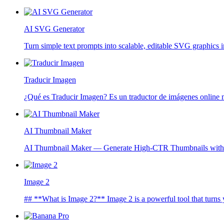
AI SVG Generator
Turn simple text prompts into scalable, editable SVG graphics 
Traducir Imagen
¿Qué es Traducir Imagen? Es un traductor de imágenes online mu
AI Thumbnail Maker
AI Thumbnail Maker — Generate High-CTR Thumbnails with Sm
Image 2
## **What is Image 2?** Image 2 is a powerful tool that turns yo