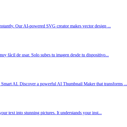
instantly. Our AI-powered SVG creator makes vector design ...
y fácil de usar. Solo subes tu imagen desde tu dispositivo...
art AI. Discover a powerful AI Thumbnail Maker that transforms ..
ur text into stunning pictures. It understands your inst...