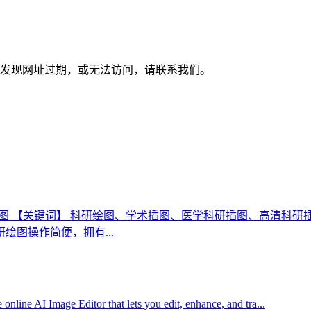
04，如发现网址过期，或无法访问，请联系我们。
插图 【关键词】 科研绘图、学术插图、医学科研插图、高清科
绘图操作简便，拥有...
nline AI Image Editor that lets you edit, enhance, and tra...