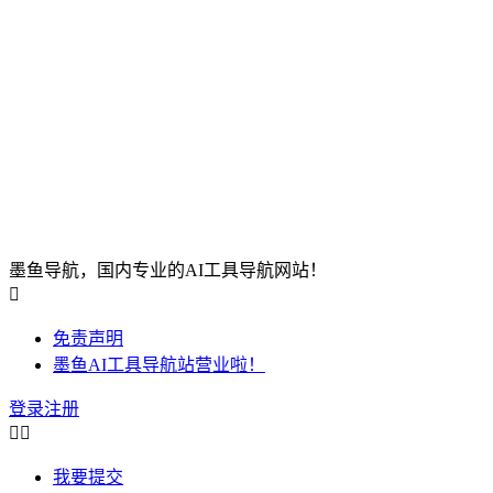
墨鱼导航，国内专业的AI工具导航网站！

免责声明
墨鱼AI工具导航站营业啦！
登录
注册


我要提交