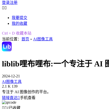
登录
注册


我要提交
我的收藏
Ctrl + D 收藏本站
当前位置：
首页
»
AI图像工具
liblib哩布哩布:一个专注于 A
2024-12-21
AI图像工具
2.1 K
139
专注于 AI 图像创作的平台。
链接直达

手机查看


1
已收藏