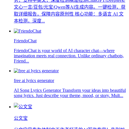
务，支持中英文，深度检测精准检测ChatGPT/Deepseek/
文心一言/豆包/元宝/Qwen等AI生成内容。一键检测，获
取详细报告，保障内容原创性 核心功能：多语言 AI 文
本检测，深度...
FriendoChat
FriendoChat is your world of AI character chat—where
imagination meets real connection. Unlike ordinary chatbots,
Friend...
free ai lyrics generator
AI Song Lyrics Generator Transform your ideas into beautiful
song lyrics. Just describe your theme, mood, or story. Mult...
公文宝