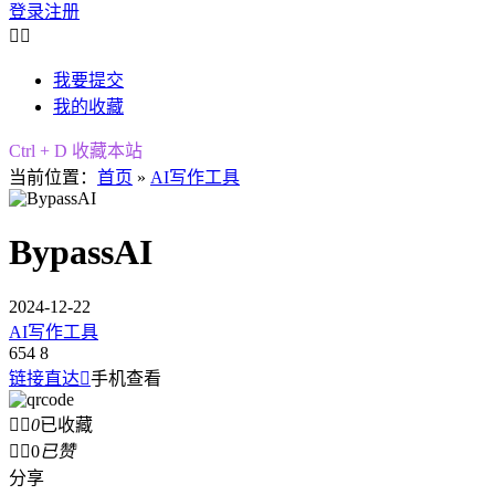
登录
注册


我要提交
我的收藏
Ctrl + D 收藏本站
当前位置：
首页
»
AI写作工具
BypassAI
2024-12-22
AI写作工具
654
8
链接直达

手机查看


0
已收藏


0
已赞
分享