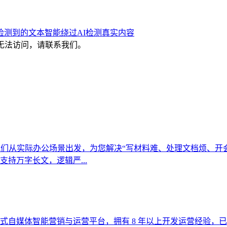
检测到的文本
智能绕过AI检测
真实内容
，或无法访问，请联系我们。
们从实际办公场景出发，为您解决“写材料难、处理文档烦、开会
持万字长文，逻辑严...
体智能营销与运营平台，拥有 8 年以上开发运营经验，已服务 295