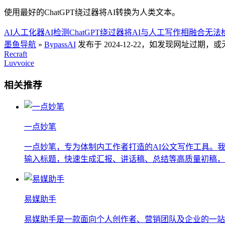
使用最好的ChatGPT绕过器将AI转换为人类文本。
AI人工化器
AI检测
ChatGPT绕过器
将AI与人工写作相融合
无法
墨鱼导航
»
BypassAI
发布于 2024-12-22，如发现网址过期
Recraft
Luvvoice
相关推荐
一点妙笔
一点妙笔，专为体制内工作者打造的AI公文写作工具。我
输入标题，快速生成汇报、讲话稿、总结等高质量初稿，支
易媒助手
易媒助手是一款面向个人创作者、营销团队及企业的一站式自媒