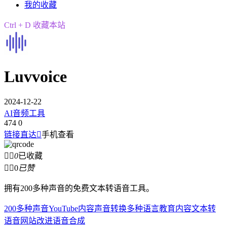
我的收藏
Ctrl + D 收藏本站
Luvvoice
2024-12-22
AI音频工具
474
0
链接直达

手机查看


0
已收藏


0
已赞
拥有200多种声音的免费文本转语音工具。
200多种声音
YouTube内容
声音转换
多种语言
教育内容
文本转
语音
网站改进
语音合成