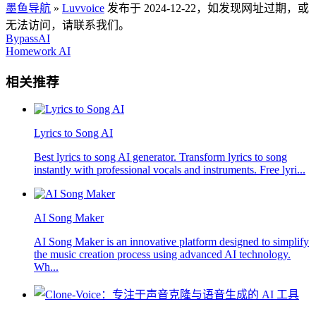
墨鱼导航
»
Luvvoice
发布于 2024-12-22，如发现网址过期，或
无法访问，请联系我们。
BypassAI
Homework AI
相关推荐
Lyrics to Song AI
Best lyrics to song AI generator. Transform lyrics to song
instantly with professional vocals and instruments. Free lyri...
AI Song Maker
AI Song Maker is an innovative platform designed to simplify
the music creation process using advanced AI technology.
Wh...