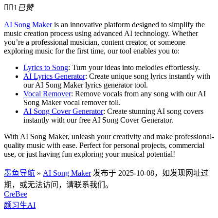


1
已赞
AI Song Maker
is an innovative platform designed to simplify the
music creation process using advanced AI technology. Whether
you’re a professional musician, content creator, or someone
exploring music for the first time, our tool enables you to:
Lyrics to Song
:
Turn your ideas into melodies effortlessly.
AI Lyrics Generator
:
Create unique song lyrics instantly with
our AI Song Maker lyrics generator tool.
Vocal Remover
:
Remove vocals from any song with our AI
Song Maker vocal remover toll.
AI Song Cover Generator
:
Create stunning AI song covers
instantly with our free AI Song Cover Generator.
With AI Song Maker, unleash your creativity and make professional-
quality music with ease. Perfect for personal projects, commercial
use, or just having fun exploring your musical potential!
墨鱼导航
»
AI Song Maker
发布于 2025-10-08，如发现网址过
期，或无法访问，请联系我们。
CreBee
颜习生AI