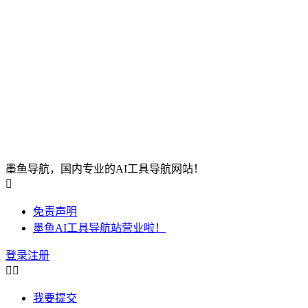
墨鱼导航，国内专业的AI工具导航网站！

免责声明
墨鱼AI工具导航站营业啦！
登录
注册


我要提交