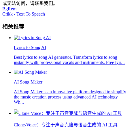
或无法访问，请联系我们。
BgRem
Crikk - Text To Speech
相关推荐
Lyrics to Song AI
Best lyrics to song AI generator. Transform lyrics to song
instantly with professional vocals and instruments. Free lyri...
AI Song Maker
AI Song Maker is an innovative platform designed to simplify
the music creation process using advanced AI technology.
Wh...
Clone-Voice：专注于声音克隆与语音生成的 AI 工具