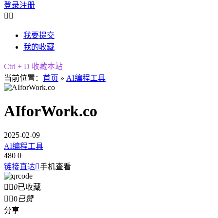
登录
注册


我要提交
我的收藏
Ctrl + D 收藏本站
当前位置：
首页
»
AI编程工具
AIforWork.co
2025-02-09
AI编程工具
480
0
链接直达

手机查看


0
已收藏


0
已赞
分享