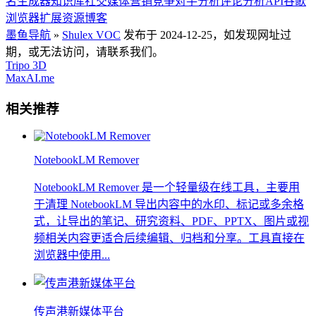
名生成器
知识库
社交媒体营销
竞争对手分析
评论分析API
谷歌
浏览器扩展
资源博客
墨鱼导航
»
Shulex VOC
发布于 2024-12-25，如发现网址过
期，或无法访问，请联系我们。
Tripo 3D
MaxAI.me
相关推荐
NotebookLM Remover
NotebookLM Remover 是一个轻量级在线工具，主要用
于清理 NotebookLM 导出内容中的水印、标记或多余格
式，让导出的笔记、研究资料、PDF、PPTX、图片或视
频相关内容更适合后续编辑、归档和分享。工具直接在
浏览器中使用...
传声港新媒体平台