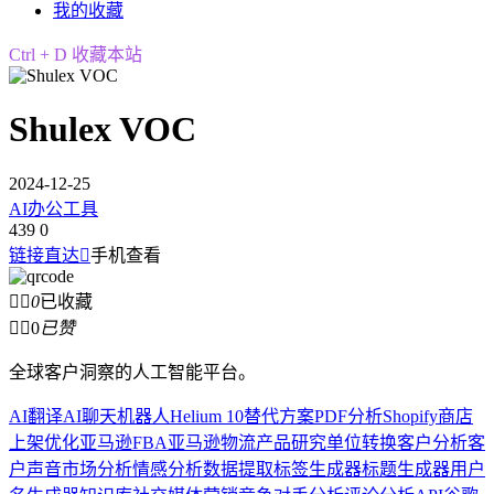
我的收藏
Ctrl + D 收藏本站
Shulex VOC
2024-12-25
AI办公工具
439
0
链接直达

手机查看


0
已收藏


0
已赞
全球客户洞察的人工智能平台。
AI翻译
AI聊天机器人
Helium 10替代方案
PDF分析
Shopify商店
上架优化
亚马逊FBA
亚马逊物流
产品研究
单位转换
客户分析
客
户声音
市场分析
情感分析
数据提取
标签生成器
标题生成器
用户