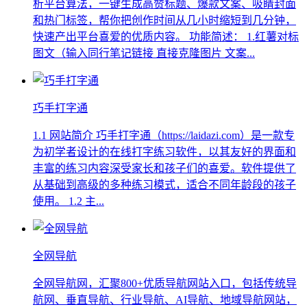
析平台算法，一键生成高赞标题、爆款文案、吸睛封面
和热门标签，帮你把创作时间从几小时缩短到几分钟，
快速产出平台喜爱的优质内容。 功能简述： 1.红薯对标
图文（输入同行笔记链接 直接克隆图片 文案...
巧手打字通
1.1 网站简介 巧手打字通（https://laidazi.com）是一款专
为初学者设计的在线打字练习软件，以其友好的界面和
丰富的练习内容深受家长和孩子们的喜爱。软件提供了
从基础到高级的多种练习模式，适合不同年龄段的孩子
使用。 1.2 主...
全网导航
全网导航网，汇聚800+优质导航网站入口，包括传统导
航网、垂直导航、行业导航、AI导航、地域导航网站，