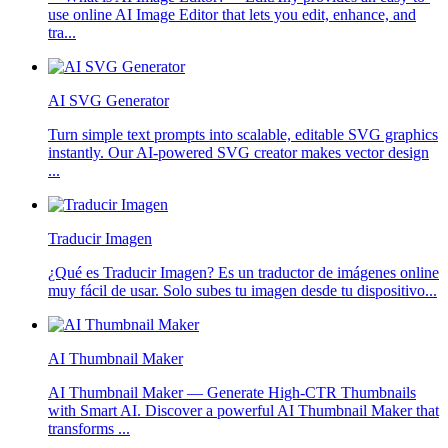
use online AI Image Editor that lets you edit, enhance, and
tra...
AI SVG Generator
Turn simple text prompts into scalable, editable SVG graphics
instantly. Our AI-powered SVG creator makes vector design
...
Traducir Imagen
¿Qué es Traducir Imagen? Es un traductor de imágenes online
muy fácil de usar. Solo subes tu imagen desde tu dispositivo...
AI Thumbnail Maker
AI Thumbnail Maker — Generate High-CTR Thumbnails
with Smart AI. Discover a powerful AI Thumbnail Maker that
transforms ...