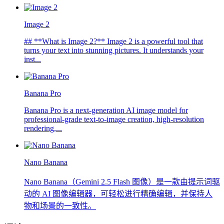
Image 2
## **What is Image 2?** Image 2 is a powerful tool that
turns your text into stunning pictures. It understands your
inst...
Banana Pro
Banana Pro is a next-generation AI image model for
professional-grade text-to-image creation, high-resolution
rendering,...
Nano Banana
Nano Banana（Gemini 2.5 Flash 图像）是一款由提示词驱
动的 AI 图像编辑器，可轻松进行精确编辑，并保持人
物和场景的一致性。