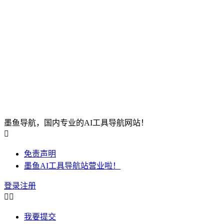
墨鱼导航，国内专业的AI工具导航网站！

免责声明
墨鱼AI工具导航站营业啦！
登录
注册


我要提交