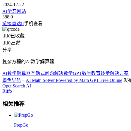
2024-12-22
AI学习网站
388
0
链接直达

手机查看


0
已收藏


0
已赞
分享
复杂方程的AI数学解算器
AI数学解算器
互动式问题解决
数学GPT
数学教育
逐步解决方案
墨鱼导航
»
AI Math Solver Powered by Math GPT Free Online
发布
OpenSearch AI
Riffo
相关推荐
PrepGo