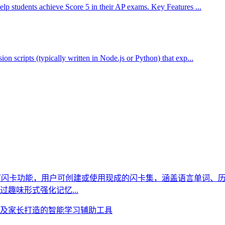
p students achieve Score 5 in their AP exams. Key Features ...
 scripts (typically written in Node.js or Python) that exp...
。它主打闪卡功能，用户可创建或使用现成的闪卡集，涵盖语言单词
趣味形式强化记忆...