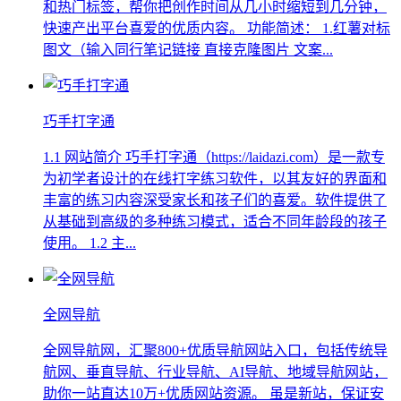
和热门标签，帮你把创作时间从几小时缩短到几分钟，
快速产出平台喜爱的优质内容。 功能简述： 1.红薯对标
图文（输入同行笔记链接 直接克隆图片 文案...
巧手打字通
1.1 网站简介 巧手打字通（https://laidazi.com）是一款专
为初学者设计的在线打字练习软件，以其友好的界面和
丰富的练习内容深受家长和孩子们的喜爱。软件提供了
从基础到高级的多种练习模式，适合不同年龄段的孩子
使用。 1.2 主...
全网导航
全网导航网，汇聚800+优质导航网站入口，包括传统导
航网、垂直导航、行业导航、AI导航、地域导航网站，
助你一站直达10万+优质网站资源。 虽是新站，保证安