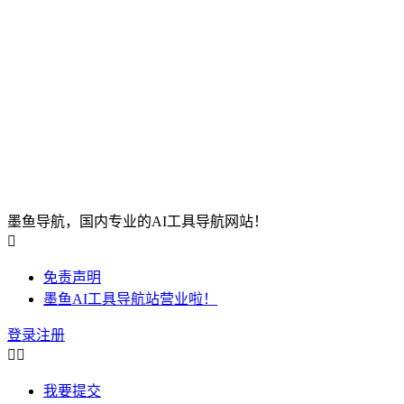
墨鱼导航，国内专业的AI工具导航网站！

免责声明
墨鱼AI工具导航站营业啦！
登录
注册


我要提交