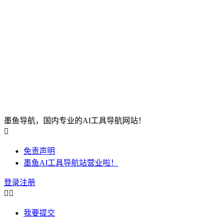
墨鱼导航，国内专业的AI工具导航网站！

免责声明
墨鱼AI工具导航站营业啦！
登录
注册


我要提交