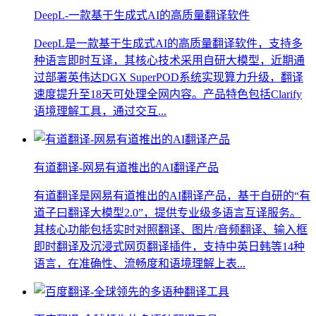
DeepL-一款基于生成式AI的高质量翻译软件
DeepL是一款基于生成式AI的高质量翻译软件，支持多
种语言即时互译，其核心技术采用自研大模型，近期通
过部署英伟达DGX SuperPOD系统实现算力升级，翻译
速度提升至18天可处理全网内容。产品特色包括Clarify
语境理解工具，通过交互...
有道翻译-网易有道推出的AI翻译产品
有道翻译是网易有道推出的AI翻译产品，基于自研的“有
道子曰翻译大模型2.0”，提供专业级多语言互译服务。
其核心功能包括实时对照翻译、图片/音频翻译、输入框
即时翻译及沉浸式网页翻译插件，支持中英日韩等14种
语言，在准确性、流畅度和语境理解上表...