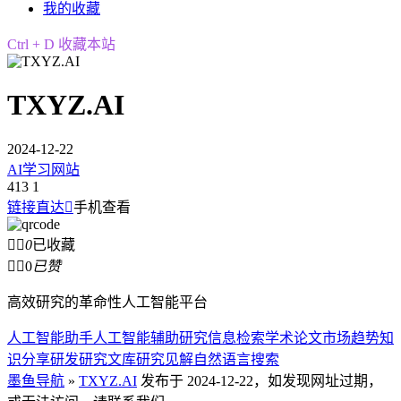
我的收藏
Ctrl + D 收藏本站
TXYZ.AI
2024-12-22
AI学习网站
413
1
链接直达

手机查看


0
已收藏


0
已赞
高效研究的革命性人工智能平台
人工智能助手
人工智能辅助研究
信息检索
学术论文
市场趋势
知
识分享
研发
研究文库
研究见解
自然语言搜索
墨鱼导航
»
TXYZ.AI
发布于 2024-12-22，如发现网址过期，