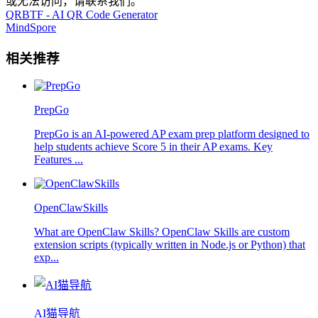
或无法访问，请联系我们。
QRBTF - AI QR Code Generator
MindSpore
相关推荐
PrepGo
PrepGo is an AI-powered AP exam prep platform designed to
help students achieve Score 5 in their AP exams. Key
Features ...
OpenClawSkills
What are OpenClaw Skills? OpenClaw Skills are custom
extension scripts (typically written in Node.js or Python) that
exp...
AI猫导航