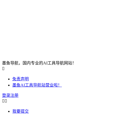
墨鱼导航，国内专业的AI工具导航网站！

免责声明
墨鱼AI工具导航站营业啦！
登录
注册


我要提交