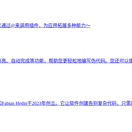
以通过@来调用插件，为应用拓展多种能力～
具有语法高亮、自动完成等功能，帮助您更轻松地编写伪代码。您还
sika和Fabian Hedin于2023年创立。它让软件创建告别复杂