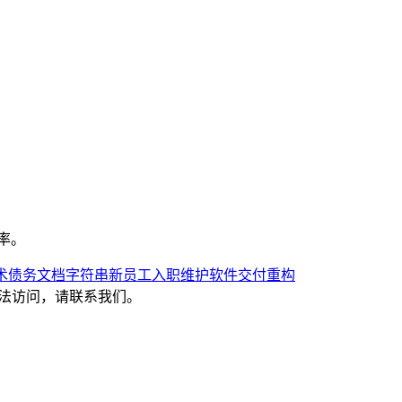
效率。
术债务
文档字符串
新员工入职
维护
软件交付
重构
或无法访问，请联系我们。