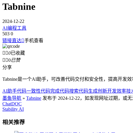
Tabnine
2024-12-22
AI编程工具
503
0
链接直达

手机查看


0
已收藏


0
已赞
分享
Tabnine是一个AI助手，可改善代码交付和安全性，提高开发
AI助手
代码一致性
代码完成
代码搜索
代码生成
创新
开发效率
技
墨鱼导航
»
Tabnine
发布于 2024-12-22，如发现网址过期，
ChatDOC
Stability AI
相关推荐