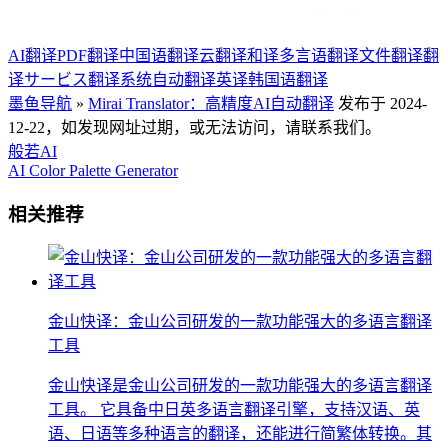
AI翻译
PDF翻译
中国语翻译
云翻译
和译
多言语翻译
文件翻译
翻
译サービス
翻译系统
自动翻译
英译
韩国语翻译
墨鱼导航
»
Mirai Translator：高精度AI自动翻译
发布于 2024-
12-22，如发现网址过期，或无法访问，请联系我们。
般若AI
AI Color Palette Generator
相关推荐
金山快译：金山公司研发的一款功能强大的多语言翻译
工具
金山快译是金山公司研发的一款功能强大的多语言翻译
工具。 它具备中日英多语言翻译引擎，支持汉语、英
语、日语等多种语言的翻译，还能进行简繁体转换。其