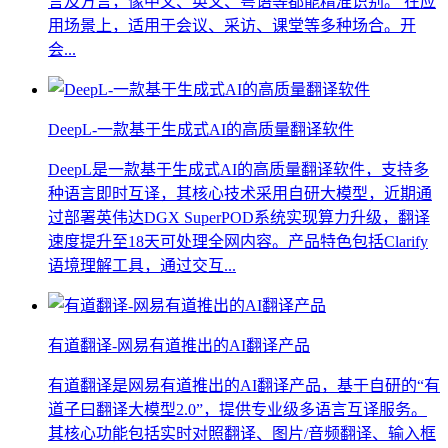
言及方言，像中文、英文、粤语等都能精准识别。 在应
用场景上，适用于会议、采访、课堂等多种场合。开
会...
DeepL-一款基于生成式AI的高质量翻译软件
DeepL是一款基于生成式AI的高质量翻译软件，支持多
种语言即时互译，其核心技术采用自研大模型，近期通
过部署英伟达DGX SuperPOD系统实现算力升级，翻译
速度提升至18天可处理全网内容。产品特色包括Clarify
语境理解工具，通过交互...
有道翻译-网易有道推出的AI翻译产品
有道翻译是网易有道推出的AI翻译产品，基于自研的“有
道子曰翻译大模型2.0”，提供专业级多语言互译服务。
其核心功能包括实时对照翻译、图片/音频翻译、输入框