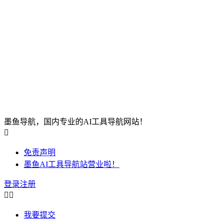
墨鱼导航，国内专业的AI工具导航网站！

免责声明
墨鱼AI工具导航站营业啦！
登录
注册


我要提交