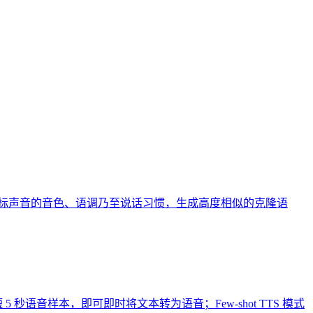
复刻目标声音的音色、语调乃至说话习惯，生成高度相似的克隆语
 秒语音样本，即可即时将文本转为语音；Few-shot TTS 模式