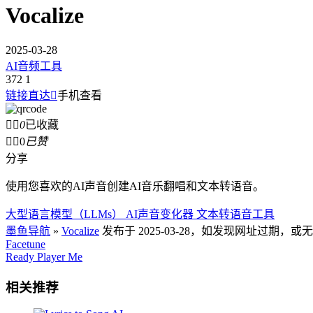
Vocalize
2025-03-28
AI音频工具
372
1
链接直达

手机查看


0
已收藏


0
已赞
分享
使用您喜欢的AI声音创建AI音乐翻唱和文本转语音。
大型语言模型（LLMs） AI声音变化器 文本转语音工具
墨鱼导航
»
Vocalize
发布于 2025-03-28，如发现网址过期
Facetune
Ready Player Me
相关推荐