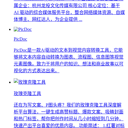
属企业：杭州龙投文化传媒有限公司 核心定位：基于
AI 驱动的综合媒体服务平台，整合网络媒体资源、自媒
体博主、网红达人，为企业提供 ...
PicDoc
PicDoc是一款A|驱动的文本到视觉内容转换工具，它能
够将文本内容自动转换为图表、流程图、信息图等视觉
元素图像。致力于将用户的知识、想法和商业故事以可
视化的方式表达出来。
玫瑰克隆工具
还在为写文案、P图头疼？我们的玫瑰克隆工具深度解
析平台算法，一键生成高赞标题、爆款文案、吸睛封面
和热门标签，帮你把创作时间从几小时缩短到几分钟，
快速产出平台喜爱的优质内容。 功能简述： 1.红薯对标