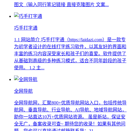
图文（输入同行笔记链接 直接克隆图片 文案...
巧手打字通
1.1 网站简介 巧手打字通（https://laidazi.com）是一款专
为初学者设计的在线打字练习软件，以其友好的界面和
丰富的练习内容深受家长和孩子们的喜爱。软件提供了
从基础到高级的多种练习模式，适合不同年龄段的孩子
使用。 1.2 主...
全网导航
全网导航网，汇聚800+优质导航网站入口，包括传统导
航网、垂直导航、行业导航、AI导航、地域导航网站，
助你一站直达10万+优质网站资源。 虽是新站，保证安
全无广，备案收录可查~ 期待您的收录！如果有其他问
题，您也可以直接通过邮箱联系我：31...