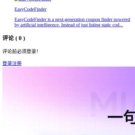
EasyCodeFinder
EasyCodeFinder is a next-generation coupon finder powered
by artificial intelligence. Instead of just listing static cod...
评论
( 0 )
评论前必须登录！
登录
注册