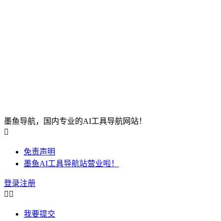
墨鱼导航，国内专业的AI工具导航网站！

免责声明
墨鱼AI工具导航站营业啦！
登录
注册


我要提交